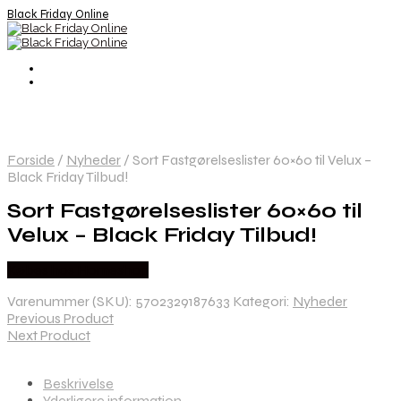
Black Friday Online
Forside
/
Nyheder
/
Sort Fastgørelseslister 60×60 til Velux –
Black Friday Tilbud!
Sort Fastgørelseslister 60×60 til
Velux – Black Friday Tilbud!
Købes hos Homeshop
Varenummer (SKU):
5702329187633
Kategori:
Nyheder
Previous Product
Next Product
Beskrivelse
Yderligere information