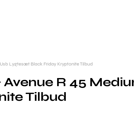
sb Lygtesæt Black Friday Kryptonite Tilbud
 & Avenue R 45 Medi
nite Tilbud