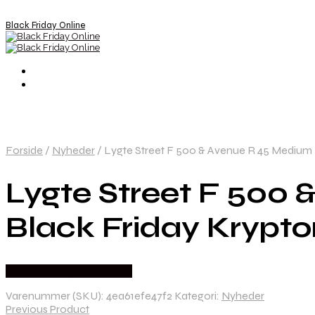
Black Friday Online
Forside
/
Nyheder
/
Lygte Street F 500 & Avenue R 45 Medium U
Lygte Street F 500
Black Friday Krypto
Købes hos Cykelexperten
Varenummer (SKU):
4ea61efe47f2
Kategori:
Nyheder
Previous Product