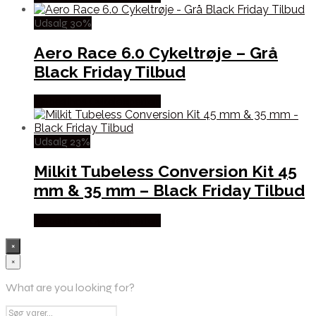
Udsalg 30%
Aero Race 6.0 Cykeltrøje – Grå
Black Friday Tilbud
Købes hos Cykelexperten
Udsalg 23%
Milkit Tubeless Conversion Kit 45
mm & 35 mm – Black Friday Tilbud
Købes hos Cykelexperten
×
×
What are you looking for?