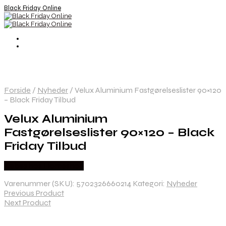
Black Friday Online
Forside
/
Nyheder
/
Velux Aluminium Fastgørelseslister 90×120
– Black Friday Tilbud
Velux Aluminium
Fastgørelseslister 90×120 – Black
Friday Tilbud
Købes hos Homeshop
Varenummer (SKU):
5702326660214
Kategori:
Nyheder
Previous Product
Next Product