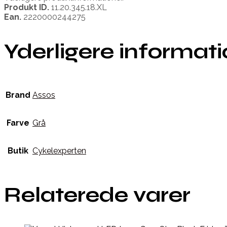
Produkt ID.
11.20.345.18.XL
Ean.
2220000244275
Yderligere informat
Brand
Assos
Farve
Grå
Butik
Cykelexperten
Relaterede varer