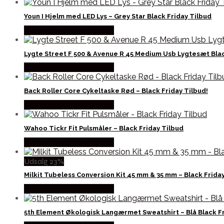
Youn I Hjelm med LED Lys – Grey Star Black Friday Tilbud
Købes hos Cykelexperten
Lygte Street F 500 & Avenue R 45 Medium Usb Lygtesæt Blac
Købes hos Cykelexperten
Back Roller Core Cykeltaske Rød – Black Friday Tilbud!
Købes hos Cykelexperten
Wahoo Tickr Fit Pulsmåler – Black Friday Tilbud
Købes hos Cykelexperten
Udsalg 23%
Milkit Tubeless Conversion Kit 45 mm & 35 mm – Black Frida
Købes hos Cykelexperten
5th Element Økologisk Langærmet Sweatshirt – Blå Black Fr