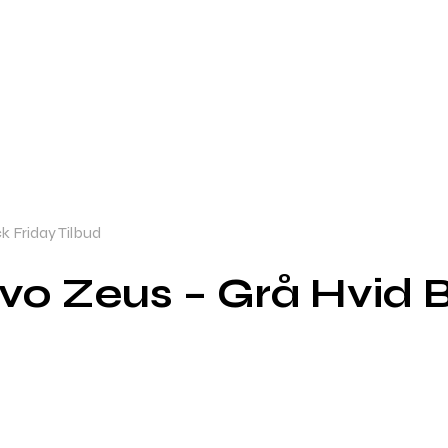
k Friday Tilbud
Evo Zeus – Grå Hvid B