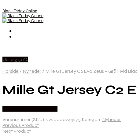
Black Friday Online
Udsalg 50%
Forside
/
Nyheder
/
Mille Gt Jersey C2 Evo Zeus – Grå Hvid Blac
Mille Gt Jersey C2 
Købes hos Cykelexperten
Varenummer (SKU):
2220000244275
Kategori:
Nyheder
Previous Product
Next Product