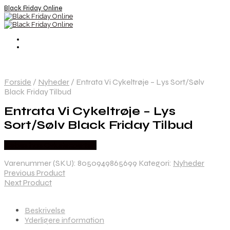
Black Friday Online
Forside
/
Nyheder
/
Entrata Vi Cykeltrøje – Lys Sort/Sølv
Black Friday Tilbud
Entrata Vi Cykeltrøje – Lys
Sort/Sølv Black Friday Tilbud
Købes hos Cykelexperten
Varenummer (SKU):
8050949865699
Kategori:
Nyheder
Previous Product
Next Product
Beskrivelse
Yderligere information