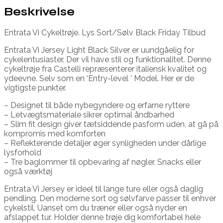
Beskrivelse
Entrata Vi Cykeltrøje. Lys Sort/Sølv Black Friday Tilbud
Entrata Vi Jersey Light Black Silver er uundgåelig for
cykelentusiaster. Der vil have stil og funktionalitet. Denne
cykeltrøje fra Castelli repræsenterer italiensk kvalitet og
ydeevne. Selv som en ‘Entry-level ’ Model. Her er de
vigtigste punkter.
– Designet til både nybegyndere og erfarne ryttere
– Letvægtsmateriale sikrer optimal åndbarhed
– Slim fit design giver tætsiddende pasform uden, at gå på
kompromis med komforten
– Reflekterende detaljer øger synligheden under dårlige
lysforhold
– Tre baglommer til opbevaring af nøgler. Snacks eller
også værktøj
Entrata Vi Jersey er ideel til lange ture eller også daglig
pendling. Den moderne sort og sølvfarve passer til enhver
cykelstil. Uanset om du træner eller også nyder en
afslappet tur. Holder denne trøje dig komfortabel hele