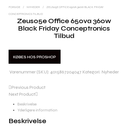
FORSIDE
/
NYHEDER
/
ZEUS05E OFFICE 650VA 360W BLACK FRIDAY
CONCEPTRONICS TILBUD
Zeus05e Office 650va 360w
Black Friday Conceptronics
Tilbud
KØBES HOS PROSHOP
Varenummer (SKU):
4015867204047
Kategori:
Nyheder
Previous Product
Next Product
Beskrivelse
Yderligere information
Beskrivelse