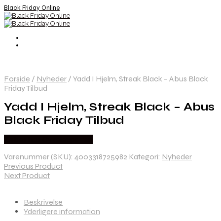
Black Friday Online
Forside
/
Nyheder
/
Yadd I Hjelm, Streak Black – Abus Black
Friday Tilbud
Yadd I Hjelm, Streak Black – Abus
Black Friday Tilbud
Købes hos Cykelexperten
Varenummer (SKU):
4003318725982
Kategori:
Nyheder
Previous Product
Next Product
Beskrivelse
Yderligere information