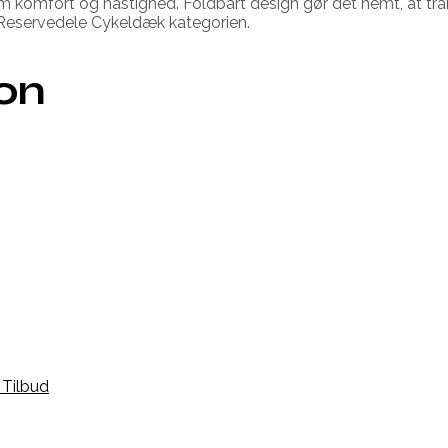
m komfort og hastighed. Foldbart design gør det nemt, at t
Reservedele Cykeldæk kategorien.
ion