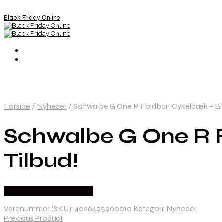
Black Friday Online
Forside
/
Nyheder
/
Schwalbe G One R Foldbart Cykeldæk – Bla
Schwalbe G One R F
Tilbud!
Købes hos Cykelexperten
Varenummer (SKU):
4026495900010
Kategori:
Nyheder
Previous Product