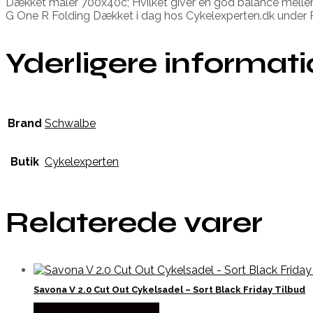
Dækket måler 700x40c; Hvilket giver en god balance melle
G One R Folding Dækket i dag hos Cykelexperten.dk under 
Yderligere informat
Brand
Schwalbe
Butik
Cykelexperten
Relaterede varer
Savona V 2.0 Cut Out Cykelsadel – Sort Black Friday Tilbud
Købes hos Cykelexperten