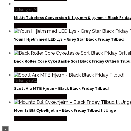
Udsalg 23%
Milkit Tubeless Conversion Kit 45 mm & 35 mm – Black Frida
Købes hos Cykelexperten
Youn I Hjelm med LED Lys – Grey Star Black Friday Tilbud
Købes hos Cykelexperten
Back Roller Core Cykeltaske Sort Black Friday Ortlieb Tilb
Købes hos Cykelexperten
Udsalg 19%
Scott Arx MTB Hjelm – Black Black Friday Tilbud!
Købes hos Cykelexperten
Mountz Blå Cykelhjelm – Black Friday Tilbud til Unge
Købes hos Cykelexperten
×