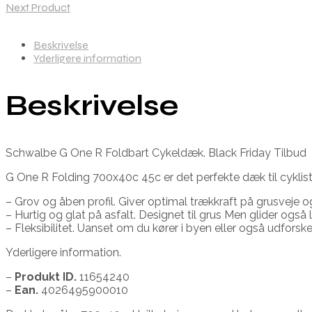
Next Product
Beskrivelse
Yderligere information
Beskrivelse
Schwalbe G One R Foldbart Cykeldæk. Black Friday Tilbud
G One R Folding 700x40c 45c er det perfekte dæk til cyklister
– Grov og åben profil. Giver optimal trækkraft på grusveje og
– Hurtig og glat på asfalt. Designet til grus Men glider også l
– Fleksibilitet. Uanset om du kører i byen eller også udfors
Yderligere information.
–
Produkt ID.
11654240
–
Ean.
4026495900010