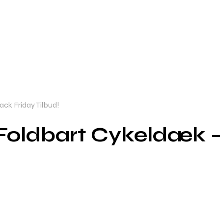
ck Friday Tilbud!
oldbart Cykeldæk –