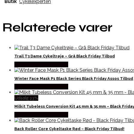
Butik
Cykelexperten
Relaterede varer
Trail T3 Dame Cykeltrøje – Grå Black Friday Tilbud
Købes hos Cykelexperten
Winter Face Mask P1 Black Series Black Friday Assos Tilbud
Købes hos Cykelexperten
Udsalg 23%
Milkit Tubeless Conversion Kit 45 mm & 35 mm – Black Frida
Købes hos Cykelexperten
Back Roller Core Cykeltaske Rød – Black Friday Tilbud!