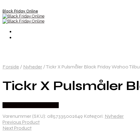
Black Friday Online
Forside
/
Nyheder
/
Tickr X Pulsmåler Black Friday Wahoo Tilb
Tickr X Pulsmåler B
Købes hos Cykelexperten
Varenummer (SKU):
0857335002649
Kategori:
Nyheder
Previous Product
Next Product