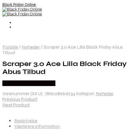
Black Friday Online
Forside
/
Nyheder
/
Scraper 3.0 Ace Lilla Black Friday Abus
Tilbud
Scraper 3.0 Ace Lilla Black Friday
Abus Tilbud
Købes hos Cykelexperten
Varenummer (SKU):
78dc08ebd234
Kategori:
Nyheder
Previous Product
Next Product
Beskrivelse
Yderligere information