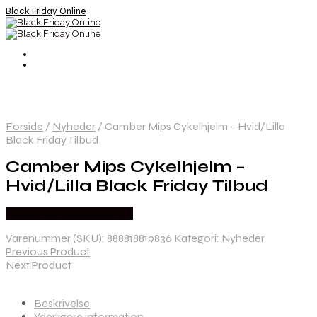
Black Friday Online
Forside
/
Nyheder
/
Camber Mips Cykelhjelm – Hvid/Lilla
Black Friday Tilbud
Camber Mips Cykelhjelm –
Hvid/Lilla Black Friday Tilbud
Købes hos Cykelexperten
Varenummer (SKU):
888818819836
Kategori:
Nyheder
Previous Product
Next Product
Beskrivelse
Yderligere information