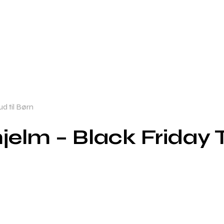
d til Børn
lm – Black Friday Ti