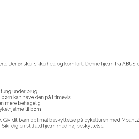
e. Der ønsker sikkerhed og komfort. Denne hjelm fra ABUS er 
 tung under brug
børn kan have den på i timevis
ren mere behagelig
kelhjelme til børn
 Giv dit barn optimal beskyttelse på cykelturen med MountZ 
. Sikr dig en stilfuld hjelm med høj beskyttelse.