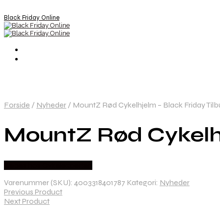
Black Friday Online
Forside
/
Nyheder
/
MountZ Rød Cykelhjelm – Black Friday Tilbu
MountZ Rød Cykelhje
Købes hos Cykelexperten
Varenummer (SKU):
4003318401787
Kategori:
Nyheder
Previous Product
Next Product