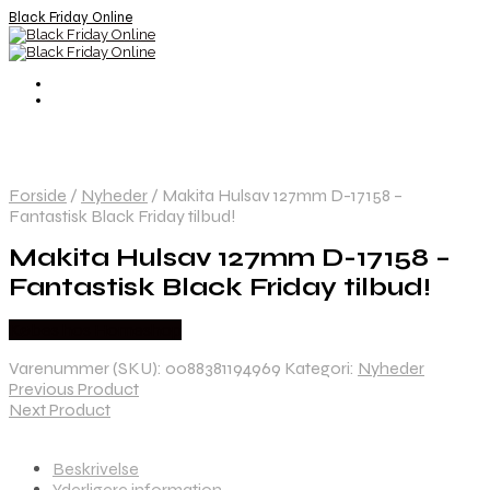
Black Friday Online
Forside
/
Nyheder
/
Makita Hulsav 127mm D-17158 –
Fantastisk Black Friday tilbud!
Makita Hulsav 127mm D-17158 –
Fantastisk Black Friday tilbud!
Købes hos Homeshop
Varenummer (SKU):
0088381194969
Kategori:
Nyheder
Previous Product
Next Product
Beskrivelse
Yderligere information