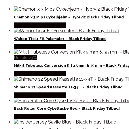
Chamonix 3 Mips Cykelhjelm – Hyprviz Black Friday Tilbud
Købes hos Cykelexperten
Wahoo Tickr Fit Pulsmåler – Black Friday Tilbud
Købes hos Cykelexperten
Udsalg 23%
Milkit Tubeless Conversion Kit 45 mm & 35 mm – Black Frida
Købes hos Cykelexperten
Shimano 12 Speed Kassette 11-34T – Black Friday Tilbud
Købes hos Cykelexperten
Back Roller Core Cykeltaske Rød – Black Friday Tilbud!
Købes hos Cykelexperten