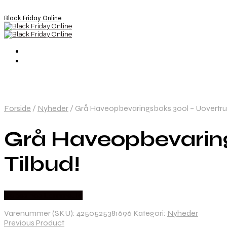
Black Friday Online
Forside
/
Nyheder
/
Grå Haveopbevaringsboks 300l – Uovertruff
Grå Haveopbevaring
Tilbud!
Købes hos Lammeuld
Varenummer (SKU):
4250525381696
Kategori:
Nyheder
Previous Product