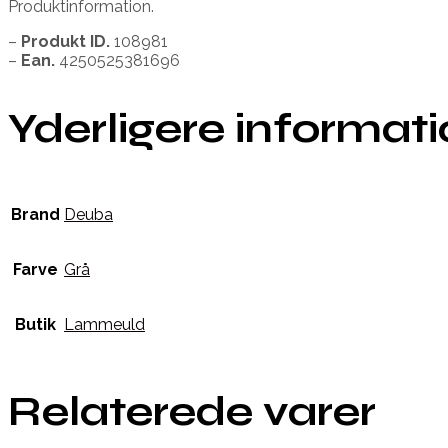
Produktinformation.
–
Produkt ID.
108981
–
Ean.
4250525381696
Yderligere informat
Brand
Deuba
Farve
Grå
Butik
Lammeuld
Relaterede varer