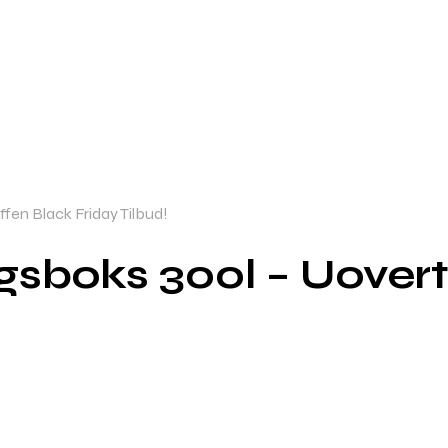
en Black Friday Tilbud!
sboks 300l – Uovertr