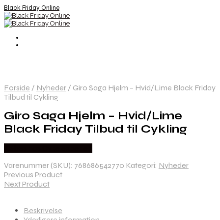
Black Friday Online
Forside
/
Nyheder
/
Giro Saga Hjelm – Hvid/Lime Black Friday
Tilbud til Cykling
Giro Saga Hjelm – Hvid/Lime
Black Friday Tilbud til Cykling
Købes hos Cykelexperten
Varenummer (SKU):
768686542770
Kategori:
Nyheder
Previous Product
Next Product
Beskrivelse
Yderligere information