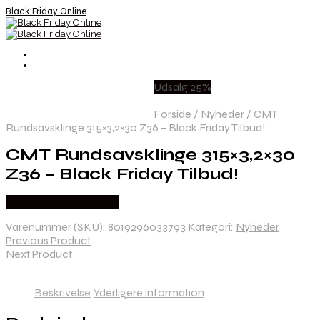
Black Friday Online
Udsalg 25%
Forside
/
Nyheder
/
CMT
Rundsavsklinge 315×3,2×30 Z36 – Black Friday Tilbud!
CMT Rundsavsklinge 315×3,2×30
Z36 – Black Friday Tilbud!
Købes hos Homeshop
Varenummer (SKU):
8019296033793
Kategori:
Nyheder
Previous Product
Next Product
Beskrivelse
Yderligere information