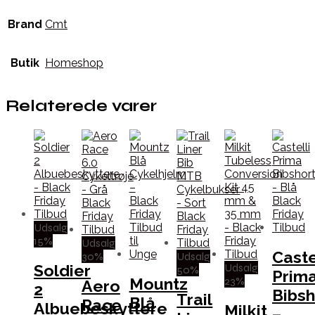
Brand
Cmt
Butik
Homeshop
Relaterede varer
Udsalg
15%
Udsalg
Caste
30%
Udsalg
Udsalg
Soldier
50%
Prim
23%
Mountz
Aero
2
Bibsh
Trail
Blå
Race
Albuebeskyttere
Milkit
–