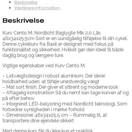
Beskrivelse
Yderligere information
Beskrivelse
Kurv Cento M. Nordlicht Baglygte Mik 2.0 Lås
46x34x25.5cm Sort er en uundgåelig tilføjelse til din cykel.
Denne cykelkurv fra Basil er designet med fokus på
funktionalitet og sikkerhed. Hvilket gør den ideel til både
daglig brug og længere ture.
Vigtige egenskaber ved Kurv Cento M.
– Letvægtsdesign i robust aluminium. Der sikrer
holdbarhed uden, at tilføje unødvendig vægt
– Mat sort finish. Der giver et stilrent og moderne look
– Aftagelig konstruktion Så du nemt kan tage kurven af og
på efter behov
– Integreret LED-belysning med Nordlicht teknologi. Som
forbedrer synligheden i mørke forhold
– Dimensioner. 46x34x25.5 cm – Rummelig til, at
transportere dine ejendele sikkert
Med denne kurv får du ikke kun et praktisk