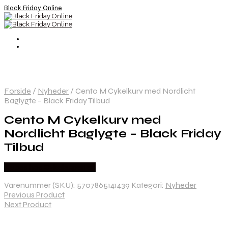
Black Friday Online
Forside
/
Nyheder
/
Cento M Cykelkurv med Nordlicht
Baglygte – Black Friday Tilbud
Cento M Cykelkurv med
Nordlicht Baglygte – Black Friday
Tilbud
Købes hos Cykelexperten
Varenummer (SKU):
5707865141439
Kategori:
Nyheder
Previous Product
Next Product