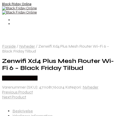
Black Friday Online
Forside
/
Nyheder
/
Zenwifi Xd4 Plus Mesh Router Wi-Fi 6 –
Black Friday Tilbud
Zenwifi Xd4 Plus Mesh Router Wi-
Fi 6 – Black Friday Tilbud
Købes hos Proshop
Varenummer (SKU):
4711081760214
Kategori:
Nyheder
Previous Product
Next Product
Beskrivelse
Yderligere information