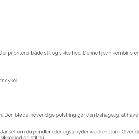
. Der prioriterer både stil og sikkerhed. Denne hjelm kombinere
er cykel
. Den bløde indvendige polstring gør den behagelig, at have 
ter. Uanset om du pendler eller også nyder weekendture. Give
 sikkerhed og stil nu.