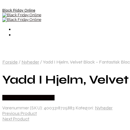
Black Friday Online
Forside
/
Nyheder
/
Yadd I Hjelm, Velvet Black – Fantastisk Blac
Yadd I Hjelm, Velvet
Købes hos Cykelexperten
Varenummer (SKU):
4003318725883
Kategori:
Nyheder
Previous Product
Next Product