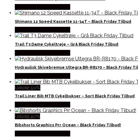
Købes hos Cykelexperten
Shimano 12 Speed Kassette 11-34T – Black Friday Tilbud
Købes hos Cykelexperten
Trail T3 Dame Cykeltrøje – Grå Black Friday Tilbud
Købes hos Cykelexperten
Hydraulisk Skivebremse Ultegra BR-R8170 – Black Friday Ti
Købes hos Cykelexperten
Udsalg 50%
Trail Liner Bib MTB Cykelbukser – Sort Black Friday Tilbud
Købes hos Cykelexperten
Udsalg 40%
Bibshorts Graphics Prr Ocean – Black Friday Tilbud!
Købes hos Cykelexperten