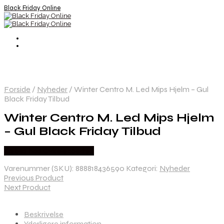
Black Friday Online
Forside
/
Nyheder
/
Winter Centro M. Led Mips Hjelm – Gul
Black Friday Tilbud
Winter Centro M. Led Mips Hjelm
– Gul Black Friday Tilbud
Købes hos Cykelexperten
Varenummer (SKU):
888818436590
Kategori:
Nyheder
Previous Product
Next Product
Beskrivelse
Yderligere information