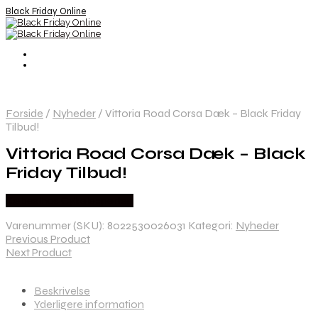
Black Friday Online
Forside
/
Nyheder
/
Vittoria Road Corsa Dæk – Black Friday
Tilbud!
Vittoria Road Corsa Dæk – Black
Friday Tilbud!
Købes hos Cykelexperten
Varenummer (SKU):
8022530026031
Kategori:
Nyheder
Previous Product
Next Product
Beskrivelse
Yderligere information