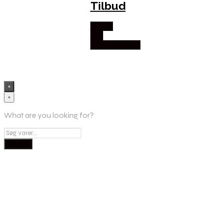
Tilbud
Købes
hos
Cykelexperten
×
×
What are you looking for?