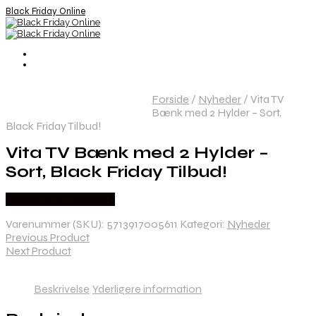
Black Friday Online
Forside
/
Nyheder
/
Vita TV
Bænk med 2 Hylder – Sort,
Black Friday Tilbud!
Vita TV Bænk med 2 Hylder –
Sort, Black Friday Tilbud!
Købes hos Lammeuld
Varenummer (SKU):
5713917005611
Kategori:
Nyheder
Previous Product
Next Product
Beskrivelse
Yderligere information