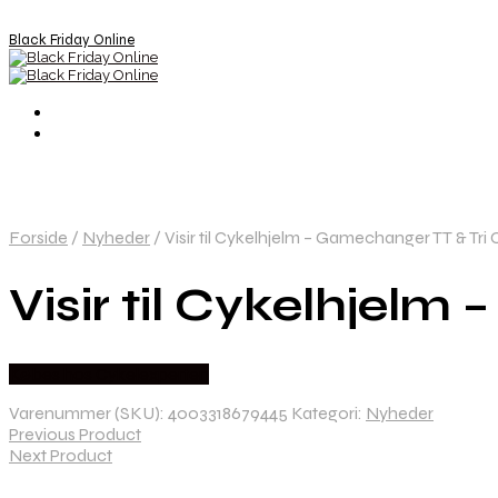
Black Friday Online
Forside
/
Nyheder
/
Visir til Cykelhjelm – Gamechanger TT & Tri
Visir til Cykelhjel
Købes hos Cykelexperten
Varenummer (SKU):
4003318679445
Kategori:
Nyheder
Previous Product
Next Product