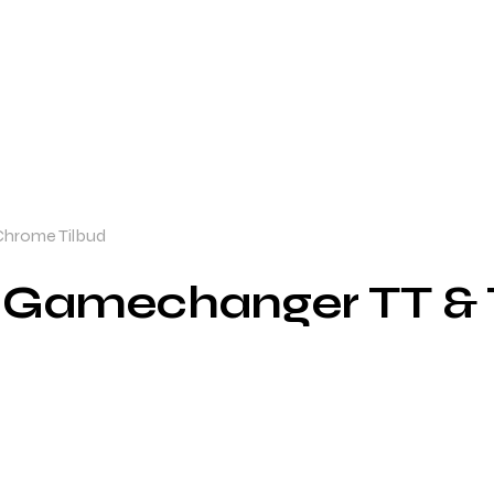
 Chrome Tilbud
m – Gamechanger TT &