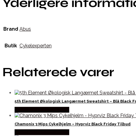
Yderligere informat
Brand
Abus
Butik
Cykelexperten
Relaterede varer
5th Element Økologisk Langærmet Sweatshirt – Blå Black Fr
Købes hos Cykelexperten
Chamonix 3 Mips Cykelhjelm – Hyprviz Black Friday Tilbud
Købes hos Cykelexperten