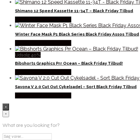
Shimano 12 Speed Kassette 11-34T – Black Friday Tilbud
Købes hos Cykelexperten
Winter Face Mask P1 Black Series Black Friday Assos Tilbud
Købes hos Cykelexperten
Udsalg 40%
Bibshorts Graphics Prr Ocean – Black Friday Tilbud!
Købes hos Cykelexperten
Savona V 2.0 Cut Out Cykelsadel – Sort Black Friday Tilbud
Købes hos Cykelexperten
×
×
What are you looking for?