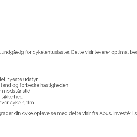
uundgåelig for cykelentusiaster. Dette visir leverer optimal 
r det nyeste udstyr
dstand og forbedre hastigheden
r modstår slid
t sikkerhed
nhver cykelhjelm
Opgrader din cykeloplevelse med dette visir fra Abus. Investér i