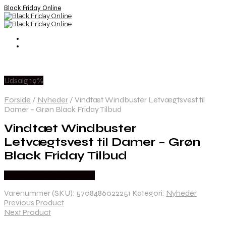
Black Friday Online
Udsalg 19%
Forside
/
Nyheder
/
Vindtæt Windbuster Letvægtsvest til
Damer – Grøn Black Friday Tilbud
Vindtæt Windbuster
Letvægtsvest til Damer – Grøn
Black Friday Tilbud
Købes hos Cykelexperten
Varenummer (SKU):
5708486022251
Kategori:
Nyheder
Previous Product
Next Product