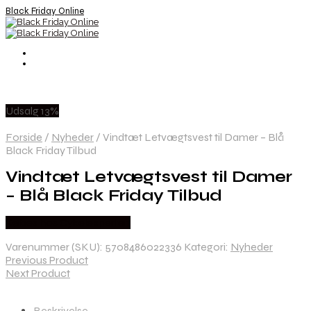
Black Friday Online
Udsalg 13%
Forside
/
Nyheder
/
Vindtæt Letvægtsvest til Damer – Blå
Black Friday Tilbud
Vindtæt Letvægtsvest til Damer
– Blå Black Friday Tilbud
Købes hos Cykelexperten
Varenummer (SKU):
5708486022336
Kategori:
Nyheder
Previous Product
Next Product
Beskrivelse