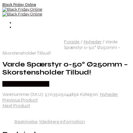
Black Friday Online
Forside
/
Nyheder
/
Varde
Spærstyr 0-50° Ø250mm –
Skorstensholder Tilbud!
Varde Spærstyr 0-50° Ø250mm –
Skorstensholder Tilbud!
Købes hos Homeshop
Varenummer (SKU):
5703505044856
Kategori:
Nyheder
Previous Product
Next Product
Beskrivelse
Yderligere information