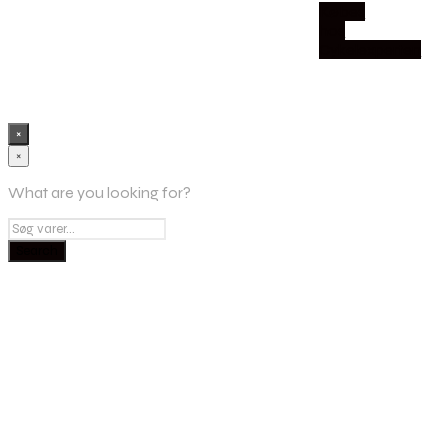
Købes
hos
Cykelexperten
×
×
What are you looking for?