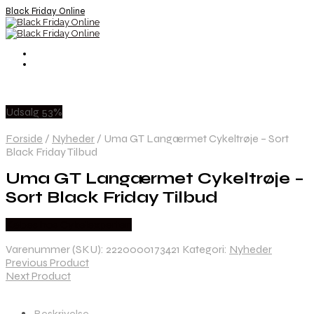
Black Friday Online
Udsalg 53%
Forside
/
Nyheder
/
Uma GT Langærmet Cykeltrøje – Sort
Black Friday Tilbud
Uma GT Langærmet Cykeltrøje –
Sort Black Friday Tilbud
Købes hos Cykelexperten
Varenummer (SKU):
2220000173421
Kategori:
Nyheder
Previous Product
Next Product
Beskrivelse