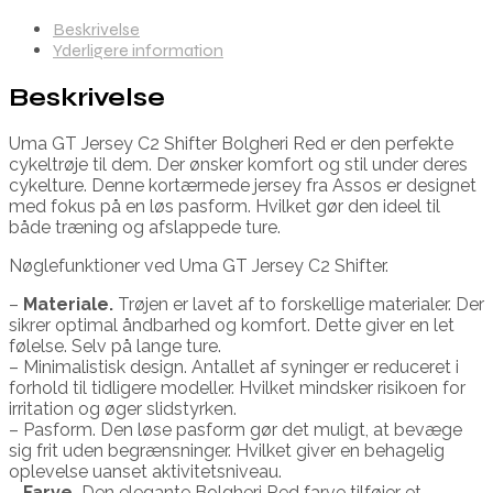
Beskrivelse
Yderligere information
Beskrivelse
Uma GT Jersey C2 Shifter Bolgheri Red er den perfekte
cykeltrøje til dem. Der ønsker komfort og stil under deres
cykelture. Denne kortærmede jersey fra Assos er designet
med fokus på en løs pasform. Hvilket gør den ideel til
både træning og afslappede ture.
Nøglefunktioner ved Uma GT Jersey C2 Shifter.
–
Materiale.
Trøjen er lavet af to forskellige materialer. Der
sikrer optimal åndbarhed og komfort. Dette giver en let
følelse. Selv på lange ture.
– Minimalistisk design. Antallet af syninger er reduceret i
forhold til tidligere modeller. Hvilket mindsker risikoen for
irritation og øger slidstyrken.
– Pasform. Den løse pasform gør det muligt, at bevæge
sig frit uden begrænsninger. Hvilket giver en behagelig
oplevelse uanset aktivitetsniveau.
–
Farve.
Den elegante Bolgheri Red farve tilføjer et