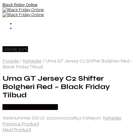
Black Friday Online
Udsalg 50%
Forside
/
Nyheder
/
Uma GT Jersey C2 Shifter Bolgheri Red –
Black Friday Tilbud
Uma GT Jersey C2 Shifter
Bolgheri Red – Black Friday
Tilbud
Købes hos Cykelexperten
Varenummer (SKU):
2220000222853
Kategori:
Nyheder
Previous Product
Next Product