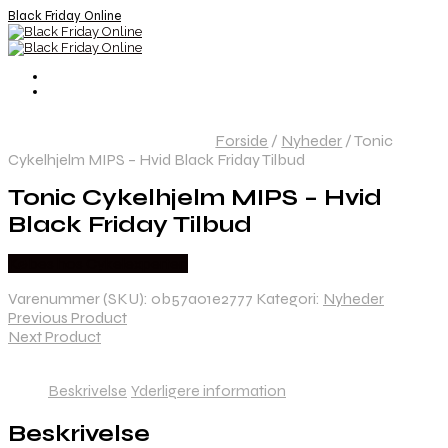
Black Friday Online
Forside
/
Nyheder
/
Tonic
Cykelhjelm MIPS – Hvid Black Friday Tilbud
Tonic Cykelhjelm MIPS – Hvid
Black Friday Tilbud
Købes hos Cykelexperten
Varenummer (SKU):
0b57a01e2777
Kategori:
Nyheder
Previous Product
Next Product
Beskrivelse
Yderligere information
Beskrivelse