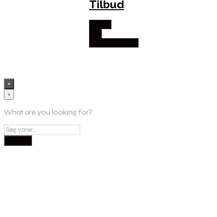
Tilbud
Købes
hos
Cykelexperten
×
×
What are you looking for?