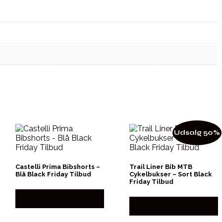
Udsalg 50%
Castelli Prima Bibshorts –
Trail Liner Bib MTB
Blå Black Friday Tilbud
Cykelbukser – Sort Black
Friday Tilbud
Købes hos
Købes hos
Cykelexperten
Cykelexperten