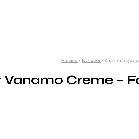
Forside
/
Nyheder
/
Stuhlauflage 2e
et Vanamo Creme – F