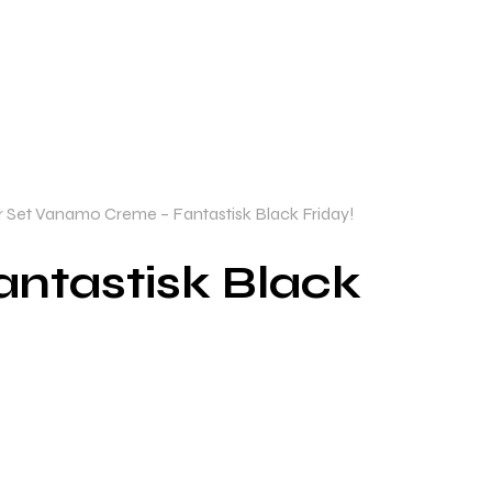
r Set Vanamo Creme – Fantastisk Black Friday!
antastisk Black