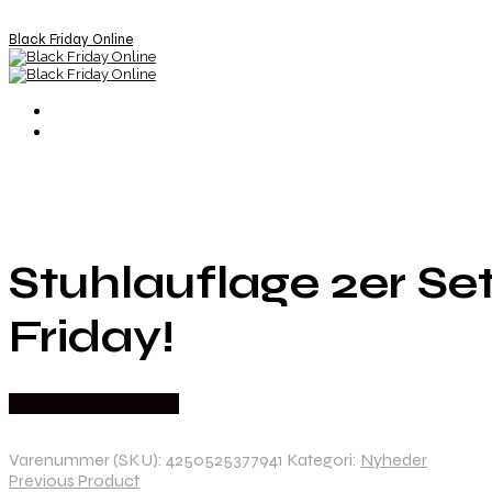
Black Friday Online
Stuhlauflage 2er S
Friday!
Købes hos Lammeuld
Varenummer (SKU):
4250525377941
Kategori:
Nyheder
Previous Product