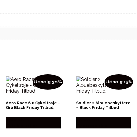
Udsalg 30%
Udsalg 15%
Aero Race 6.0 Cykeltrøje –
Soldier 2 Albuebeskyttere
Grå Black Friday Tilbud
– Black Friday Tilbud
Købes hos
Købes hos
Cykelexperten
Cykelexperten