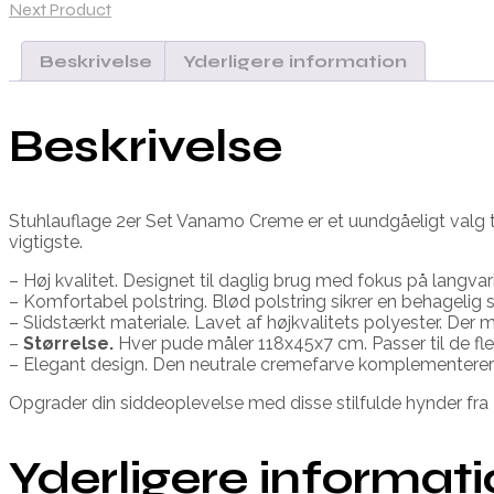
Next Product
Beskrivelse
Yderligere information
Beskrivelse
Stuhlauflage 2er Set Vanamo Creme er et uundgåeligt valg ti
vigtigste.
– Høj kvalitet. Designet til daglig brug med fokus på langva
– Komfortabel polstring. Blød polstring sikrer en behagelig s
– Slidstærkt materiale. Lavet af højkvalitets polyester. Der 
–
Størrelse.
Hver pude måler 118x45x7 cm. Passer til de fle
– Elegant design. Den neutrale cremefarve komplementerer 
Opgrader din siddeoplevelse med disse stilfulde hynder fra D
Yderligere informat