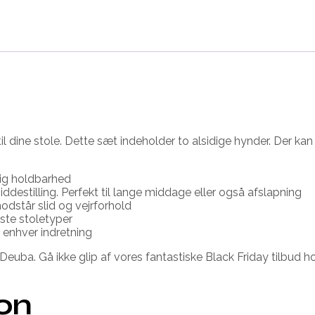
l dine stole. Dette sæt indeholder to alsidige hynder. Der k
rig holdbarhed
iddestilling. Perfekt til lange middage eller også afslapning
modstår slid og vejrforhold
ste stoletyper
enhver indretning
euba. Gå ikke glip af vores fantastiske Black Friday tilbud h
ion