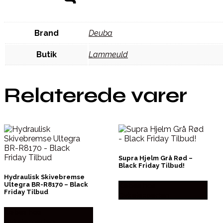
Brand
Deuba
Butik
Lammeuld
Relaterede varer
Supra Hjelm Grå Rød –
Black Friday Tilbud!
Hydraulisk Skivebremse
Købes hos
Ultegra BR-R8170 – Black
Friday Tilbud
Cykelexperten
Købes hos
Cykelexperten