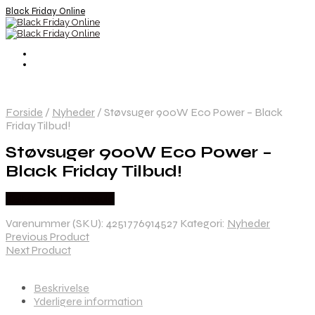
Black Friday Online
Forside
/
Nyheder
/
Støvsuger 900W Eco Power – Black
Friday Tilbud!
Støvsuger 900W Eco Power –
Black Friday Tilbud!
Købes hos Lammeuld
Varenummer (SKU):
4251776914527
Kategori:
Nyheder
Previous Product
Next Product
Beskrivelse
Yderligere information