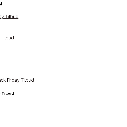
ud
y Tilbud