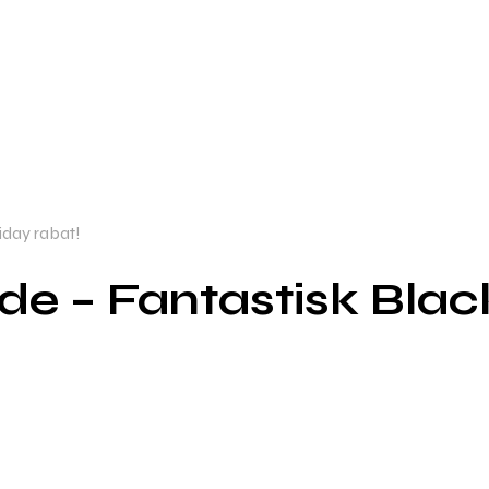
iday rabat!
de – Fantastisk Blac