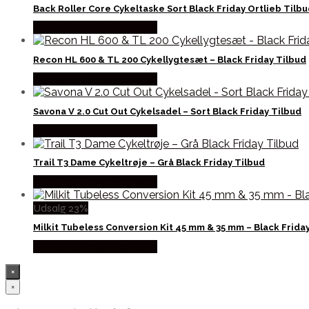
Back Roller Core Cykeltaske Sort Black Friday Ortlieb Tilb
Købes hos Cykelexperten
Recon HL 600 & TL 200 Cykellygtesæt – Black Friday Tilbud
Købes hos Cykelexperten
Savona V 2.0 Cut Out Cykelsadel – Sort Black Friday Tilbud
Købes hos Cykelexperten
Trail T3 Dame Cykeltrøje – Grå Black Friday Tilbud
Købes hos Cykelexperten
Udsalg 23%
Milkit Tubeless Conversion Kit 45 mm & 35 mm – Black Frida
Købes hos Cykelexperten
×
×