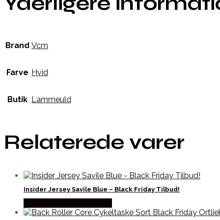
Yderligere informat
Brand
Vcm
Farve
Hvid
Butik
Lammeuld
Relaterede varer
Insider Jersey Savile Blue – Black Friday Tilbud!
Købes hos Cykelexperten