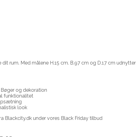
e dit rum. Med målene H.15 cm. B.97 cm og D.17 cm udnytter d
r. Bøger og dekoration
l funktionalitet
 opsætning
alistisk look
 Blackcity.dk under vores Black Friday tilbud