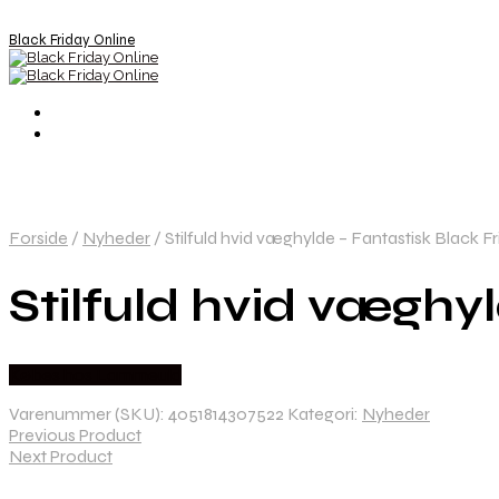
Black Friday Online
Forside
/
Nyheder
/
Stilfuld hvid væghylde – Fantastisk Black Fr
Stilfuld hvid væghyl
Købes hos Lammeuld
Varenummer (SKU):
4051814307522
Kategori:
Nyheder
Previous Product
Next Product