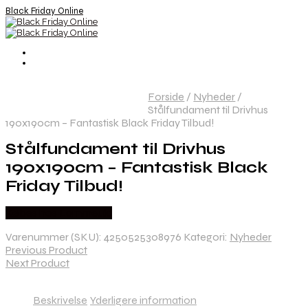
Black Friday Online
Forside
/
Nyheder
/
Stålfundament til Drivhus
190x190cm – Fantastisk Black Friday Tilbud!
Stålfundament til Drivhus
190x190cm – Fantastisk Black
Friday Tilbud!
Købes hos Lammeuld
Varenummer (SKU):
4250525308976
Kategori:
Nyheder
Previous Product
Next Product
Beskrivelse
Yderligere information