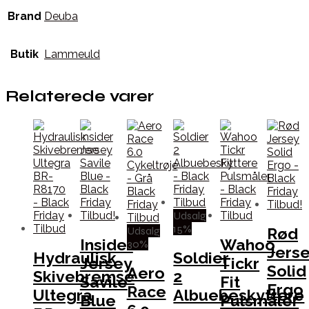
Brand
Deuba
Butik
Lammeuld
Relaterede varer
Udsalg
15%
Udsalg
Rød
Insider
Wahoo
30%
Jers
Hydraulisk
Soldier
Jersey
Tickr
Solid
Aero
Skivebremse
2
Savile
Fit
Ergo
Race
Ultegra
Albuebeskyttere
Blue
Pulsmåler
–