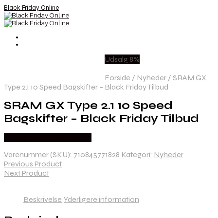
Black Friday Online
Udsalg 8%
Forside
/
Nyheder
/
SRAM GX
Type 2.1 10 Speed Bagskifter – Black Friday Tilbud
SRAM GX Type 2.1 10 Speed
Bagskifter – Black Friday Tilbud
Købes hos Cykelexperten
Varenummer (SKU):
710845771828
Kategori:
Nyheder
Previous Product
Next Product
Beskrivelse
Yderligere information