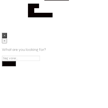
Købes
hos
Cykelexperten
×
×
What are you looking for?