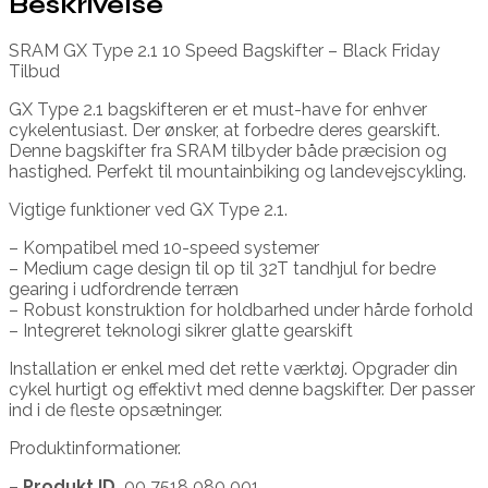
Beskrivelse
SRAM GX Type 2.1 10 Speed Bagskifter – Black Friday
Tilbud
GX Type 2.1 bagskifteren er et must-have for enhver
cykelentusiast. Der ønsker, at forbedre deres gearskift.
Denne bagskifter fra SRAM tilbyder både præcision og
hastighed. Perfekt til mountainbiking og landevejscykling.
Vigtige funktioner ved GX Type 2.1.
– Kompatibel med 10-speed systemer
– Medium cage design til op til 32T tandhjul for bedre
gearing i udfordrende terræn
– Robust konstruktion for holdbarhed under hårde forhold
– Integreret teknologi sikrer glatte gearskift
Installation er enkel med det rette værktøj. Opgrader din
cykel hurtigt og effektivt med denne bagskifter. Der passer
ind i de fleste opsætninger.
Produktinformationer.
–
Produkt ID.
00 7518 080 001