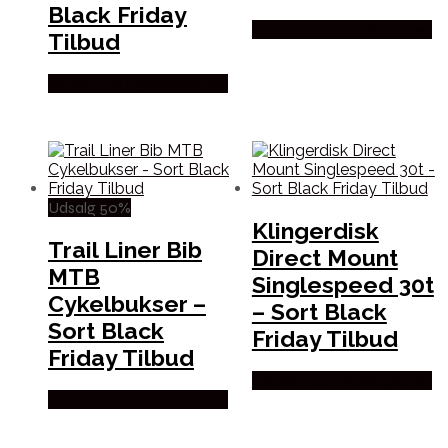
Black Friday
Købes hos Cykelexperten
Tilbud
Købes hos Cykelexperten
Udsalg 50%
Klingerdisk
Trail Liner Bib
Direct Mount
MTB
Singlespeed 30t
Cykelbukser –
– Sort Black
Sort Black
Friday Tilbud
Friday Tilbud
Købes hos Cykelexperten
Købes hos Cykelexperten