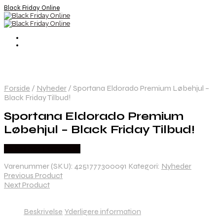
Black Friday Online
Forside
/
Nyheder
/
Sportana Eldorado Premium Løbehjul –
Black Friday Tilbud!
Sportana Eldorado Premium
Løbehjul – Black Friday Tilbud!
Købes hos Lammeuld
Varenummer (SKU):
4251777300091
Kategori:
Nyheder
Previous Product
Next Product
Beskrivelse
Yderligere information