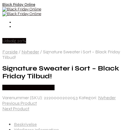
Black Friday Online
Udsalg 20%
Forside
/
Nyheder
/
Signature Sweater i Sort – Black Friday
Tilbud!
Signature Sweater i Sort – Black
Friday Tilbud!
Købes hos Cykelexperten
Varenummer (SKU):
2220000202053
Kategori:
Nyheder
Previous Product
Next Product
Beskrivelse
Yderligere information