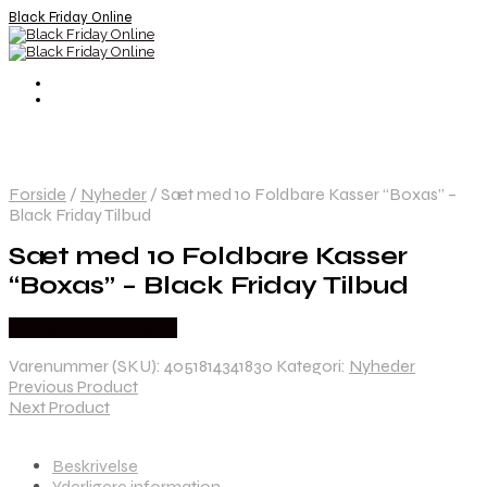
Black Friday Online
Forside
/
Nyheder
/
Sæt med 10 Foldbare Kasser “Boxas” –
Black Friday Tilbud
Sæt med 10 Foldbare Kasser
“Boxas” – Black Friday Tilbud
Købes hos Lammeuld
Varenummer (SKU):
4051814341830
Kategori:
Nyheder
Previous Product
Next Product
Beskrivelse
Yderligere information