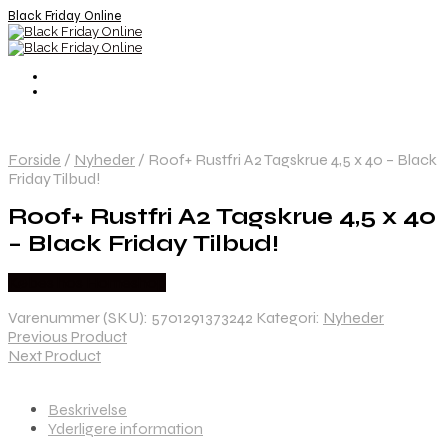
Black Friday Online
Forside
/
Nyheder
/
Roof+ Rustfri A2 Tagskrue 4,5 x 40 – Black
Friday Tilbud!
Roof+ Rustfri A2 Tagskrue 4,5 x 40
– Black Friday Tilbud!
Købes hos Homeshop
Varenummer (SKU):
5701291373242
Kategori:
Nyheder
Previous Product
Next Product
Beskrivelse
Yderligere information