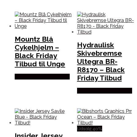
Mountz Blå
Hydraulisk
Cykelhjelm –
Skivebremse
Black Friday
Ultegra BR-
Tilbud til Unge
R8170 – Black
Friday Tilbud
Købes hos Cykelexperten
Købes hos Cykelexperten
Udsalg 40%
Insider Jersey