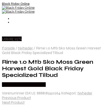
Black Friday Online
Udsalg 25%
Forside
/
Nyheder
/
Rime 1.0 Mtb Sko Moss Green Harvest
Gold Black Friday Specialized Tilbud
Rime 1.0 Mtb Sko Moss Green
Harvest Gold Black Friday
Specialized Tilbud
Købes hos Cykelexperten
Varenummer (SKU):
888818940264
Kategori:
Nyheder
Previous Product
Next Product