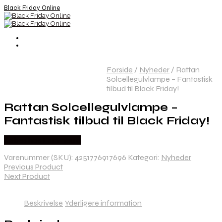
Black Friday Online
Forside
/
Nyheder
/
Rattan
Solcellegulvlampe – Fantastisk
tilbud til Black Friday!
Rattan Solcellegulvlampe –
Fantastisk tilbud til Black Friday!
Købes hos Lammeuld
Varenummer (SKU):
4251776917696
Kategori:
Nyheder
Previous Product
Next Product
Beskrivelse
Yderligere information