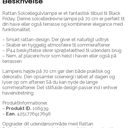
Beskrivelse
Rattan Solcellegulvlampe er et fantastisk tilbud til Black
Friday. Denne solcelledrevne lampe på 70 cm er perfekt til
din have eller også terrasse og kombinerer elegance med
funktionalitet.
– Smukt rattan-design. Der giver et naturligt udtryk
– Skaber en hyggelig atmosfære til sommeraftener
– IP44 beskyttelse sikrer sprøjtetæthed til udendørs brug
– Nem, at placere hvor som helst i haven eller også på
terrassen
Lampens højde på 70 cm gør den både praktisk og
dekorativ. Den opsamler solenergi i løbet af dagen og
lyser op om aftenen Så du kan nyde de lange
sommeraftener. Det stilfulde design passer ind i enhver
haveindretning.
Produktinformationer.
–
Produkt ID.
106939
–
Ean.
4251776917696
Opgrader dit udendørsområde med Rattan