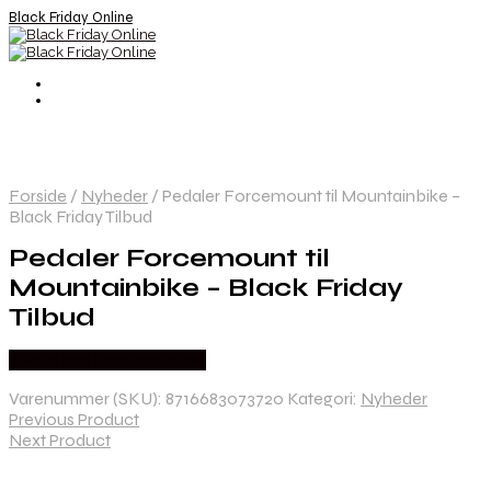
Black Friday Online
Forside
/
Nyheder
/
Pedaler Forcemount til Mountainbike –
Black Friday Tilbud
Pedaler Forcemount til
Mountainbike – Black Friday
Tilbud
Købes hos Cykelexperten
Varenummer (SKU):
8716683073720
Kategori:
Nyheder
Previous Product
Next Product