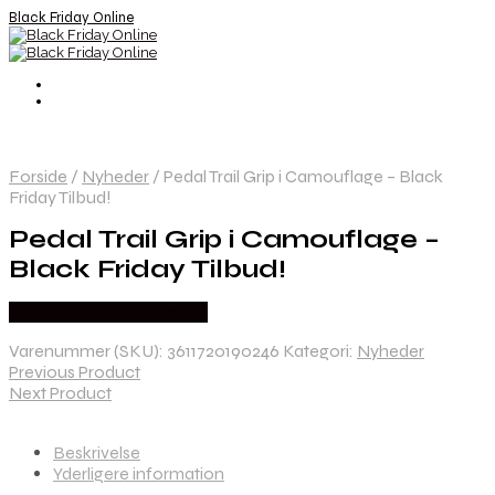
Black Friday Online
Forside
/
Nyheder
/
Pedal Trail Grip i Camouflage – Black
Friday Tilbud!
Pedal Trail Grip i Camouflage –
Black Friday Tilbud!
Købes hos Cykelexperten
Varenummer (SKU):
3611720190246
Kategori:
Nyheder
Previous Product
Next Product
Beskrivelse
Yderligere information