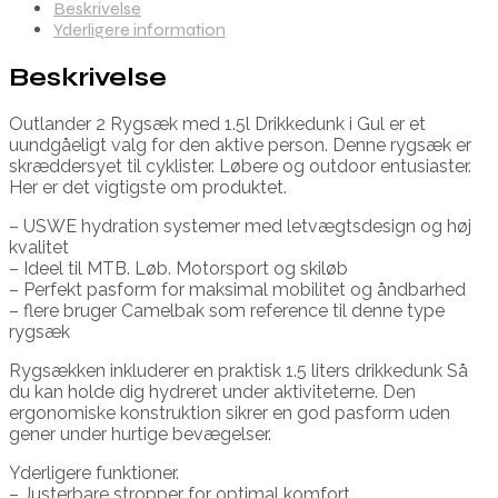
Beskrivelse
Yderligere information
Beskrivelse
Outlander 2 Rygsæk med 1.5l Drikkedunk i Gul er et
uundgåeligt valg for den aktive person. Denne rygsæk er
skræddersyet til cyklister. Løbere og outdoor entusiaster.
Her er det vigtigste om produktet.
– USWE hydration systemer med letvægtsdesign og høj
kvalitet
– Ideel til MTB. Løb. Motorsport og skiløb
– Perfekt pasform for maksimal mobilitet og åndbarhed
– flere bruger Camelbak som reference til denne type
rygsæk
Rygsækken inkluderer en praktisk 1.5 liters drikkedunk Så
du kan holde dig hydreret under aktiviteterne. Den
ergonomiske konstruktion sikrer en god pasform uden
gener under hurtige bevægelser.
Yderligere funktioner.
– Justerbare stropper for optimal komfort