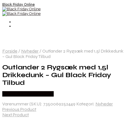
Black Friday Online
Forside
/
Nyheder
/
Outlander 2 Rygsæk med 1,5l Drikkedunk
– Gul Black Friday Tilbud
Outlander 2 Rygsæk med 1,5l
Drikkedunk – Gul Black Friday
Tilbud
Købes hos Cykelexperten
Varenummer (SKU):
7350069252449
Kategori:
Nyheder
Previous Product
Next Product