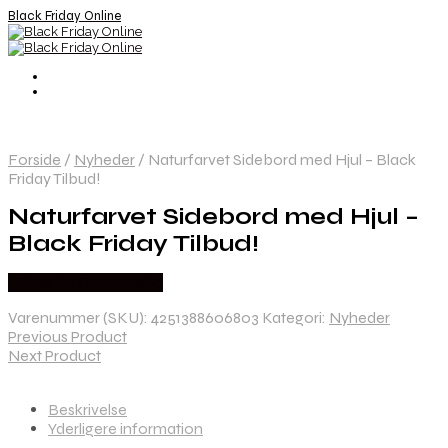
Black Friday Online
Forside
/
Nyheder
/
Naturfarvet Sidebord med Hjul – Black
Friday Tilbud!
Naturfarvet Sidebord med Hjul –
Black Friday Tilbud!
Købes hos Lammeuld
Varenummer (SKU):
4251388606803
Kategori:
Nyheder
Previous Product
Next Product
Beskrivelse
Yderligere information