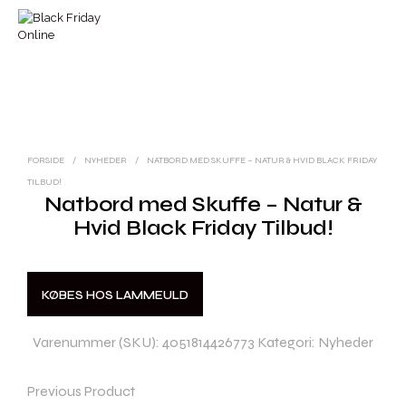
FORSIDE
/
NYHEDER
/
NATBORD MED SKUFFE – NATUR & HVID BLACK FRIDAY
TILBUD!
Natbord med Skuffe – Natur &
Hvid Black Friday Tilbud!
KØBES HOS LAMMEULD
Varenummer (SKU):
4051814426773
Kategori:
Nyheder
Previous Product