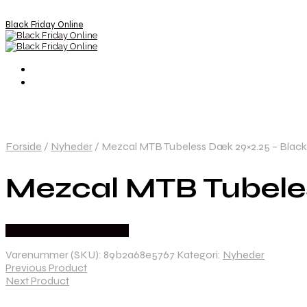
Black Friday Online
Forside
/
Nyheder
/
Mezcal MTB Tubeless Dæk 29×2.25 – Black F
Mezcal MTB Tubeles
Købes hos Cykelexperten
Varenummer (SKU):
89b2a68e5767
Kategori:
Nyheder
Previous Product
Next Product