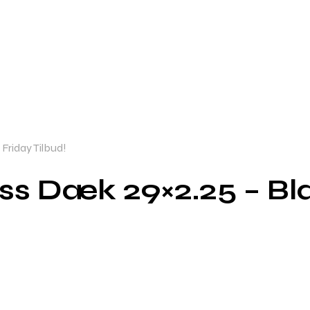
riday Tilbud!
s Dæk 29×2.25 – Blac