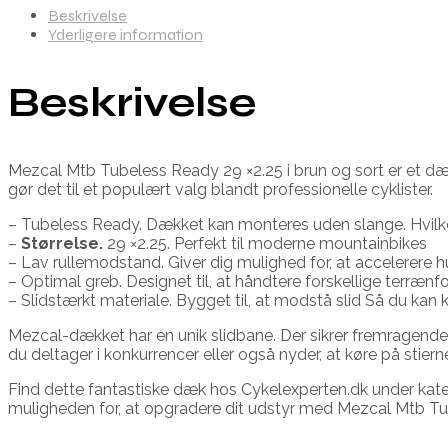
Beskrivelse
Yderligere information
Beskrivelse
Mezcal Mtb Tubeless Ready 29 ×2.25 i brun og sort er et dæk.
gør det til et populært valg blandt professionelle cyklister.
– Tubeless Ready. Dækket kan monteres uden slange. Hvilke
–
Størrelse.
29 ×2.25. Perfekt til moderne mountainbikes
– Lav rullemodstand. Giver dig mulighed for, at accelerere 
– Optimal greb. Designet til, at håndtere forskellige terrænfor
– Slidstærkt materiale. Bygget til, at modstå slid Så du kan
Mezcal-dækket har en unik slidbane. Der sikrer fremragende
du deltager i konkurrencer eller også nyder, at køre på stier
Find dette fantastiske dæk hos Cykelexperten.dk under kate
muligheden for, at opgradere dit udstyr med Mezcal Mtb Tub