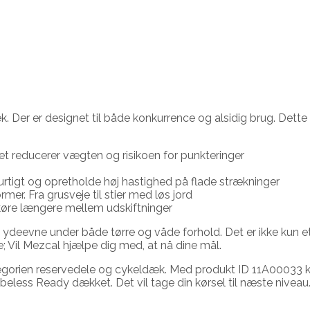
 Der er designet til både konkurrence og alsidig brug. Dette d
t reducerer vægten og risikoen for punkteringer
hurtigt og opretholde høj hastighed på flade strækninger
mer. Fra grusveje til stier med løs jord
 køre længere mellem udskiftninger
 ydeevne under både tørre og våde forhold. Det er ikke kun e
ne; Vil Mezcal hjælpe dig med, at nå dine mål.
gorien reservedele og cykeldæk. Med produkt ID 11A00033 kan 
eless Ready dækket. Det vil tage din kørsel til næste niveau