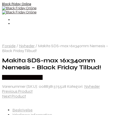
Black Friday Online
Forside
/
Nyheder
/
Makita SDS-max 16x340mm Nemesis –
Black Friday Tilbud!
Makita SDS-max 16x340mm
Nemesis – Black Friday Tilbud!
Købes hos Homeshop
Varenummer (SKU):
0088381375528
Kategori:
Nyheder
Previous Product
Next Product
Beskrivelse
Yderligere information