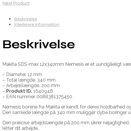
Next Product
Beskrivelse
Yderligere information
Beskrivelse
Makita SDS-max 12x340mm Nemesis er et uundgåeligt værktøj 
– Diameter. 12 mm
– Total længde. 340 mm
– Arbejdslængde. 200 mm
–
Produkt ID.
1640948
– EAN nummer. 0088381375450
Nemesis borene fra Makita er kendt for deres holdbarhed o
Den samlede længde på 340 mm muliggør dybe boringer u
Den præcise arbejdslængde på 200 mm sikrer nøjagtighed. H
letter dit arbejde.