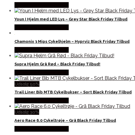
Købes hos Cykelexperten
Youn I Hjelm med LED Lys – Grey Star Black Friday Tilbud
Købes hos Cykelexperten
Chamonix 3 Mips Cykelhjelm – Hyprviz Black Friday Tilbud
Købes hos Cykelexperten
Supra Hjelm Grå Rød – Black Friday Tilbud!
Købes hos Cykelexperten
Udsalg 50%
Trail Liner Bib MTB Cykelbukser – Sort Black Friday Tilbud
Købes hos Cykelexperten
Udsalg 30%
Aero Race 6.0 Cykeltrøje – Grå Black Friday Tilbud
Købes hos Cykelexperten