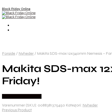
Black Friday Online
Forside
/
Nyheder
/
Makita SDS-max 12x340mm Nemesis – Fanta
Makita SDS-max 12
Friday!
Købes hos Homeshop
Varenummer (SKU):
0088381375450
Kategori:
Nyheder
Previous Product