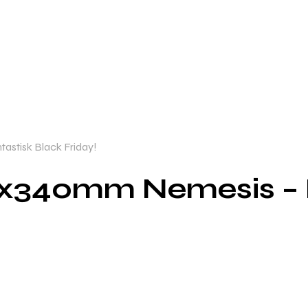
stisk Black Friday!
x340mm Nemesis – F