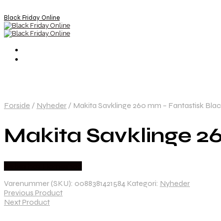
Black Friday Online
Forside
/
Nyheder
/
Makita Savklinge 260 mm – Fantastisk Black
Makita Savklinge 26
Købes hos Homeshop
Varenummer (SKU):
0088381421584
Kategori:
Nyheder
Previous Product
Next Product