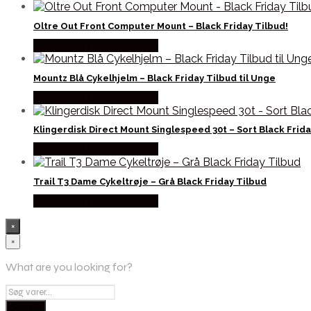
Oltre Out Front Computer Mount – Black Friday Tilbud!
Købes hos Cykelexperten
Mountz Blå Cykelhjelm – Black Friday Tilbud til Unge
Købes hos Cykelexperten
Klingerdisk Direct Mount Singlespeed 30t – Sort Black Frida
Købes hos Cykelexperten
Trail T3 Dame Cykeltrøje – Grå Black Friday Tilbud
Købes hos Cykelexperten
×
×
What are you looking for?