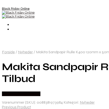
Black Friday Online
Forside
/
Nyheder
/
Makita Sandpapir Rulle K400 120mm x 50m 
Makita Sandpapir R
Tilbud
Købes hos Homeshop
Varenummer (SKU):
0088381973984
Kategori:
Nyheder
Previous Product