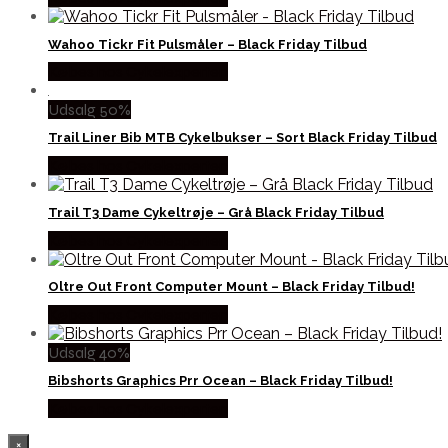
Wahoo Tickr Fit Pulsmåler – Black Friday Tilbud
Købes hos Cykelexperten
Udsalg 50%
Trail Liner Bib MTB Cykelbukser – Sort Black Friday Tilbud
Købes hos Cykelexperten
Trail T3 Dame Cykeltrøje – Grå Black Friday Tilbud
Købes hos Cykelexperten
Oltre Out Front Computer Mount – Black Friday Tilbud!
Købes hos Cykelexperten
Udsalg 40%
Bibshorts Graphics Prr Ocean – Black Friday Tilbud!
Købes hos Cykelexperten
×